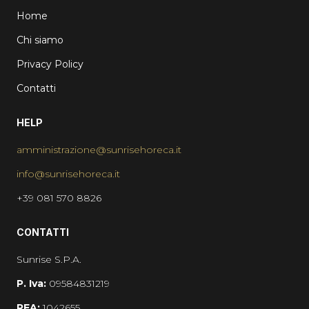
Home
Chi siamo
Privacy Policy
Contatti
HELP
amministrazione@sunrisehoreca.it
info@sunrisehoreca.it
+39 081 570 8826
CONTATTI
Sunrise S.P.A.
P. Iva:
09584831219
REA:
1042655