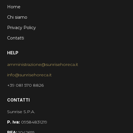
Home
Chi siamo
Privacy Policy
Contatti
HELP
amministrazione@sunrisehoreca.it
info@sunrisehoreca.it
+39 081 570 8826
CONTATTI
Sunrise S.P.A.
P. Iva:
09584831219
REA:
1042655